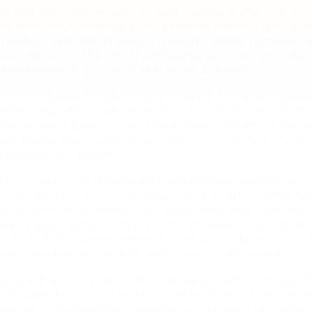
'intégration commerciale, qui assure la coordination entre
ue et le côté commercial du VA, a identifié plusieurs défis à re
on WATRS remaniée. Il s’agissait d’abord d’obtenir l’adhésion 
rs eux-mêmes, soit 14,000 XNUMX personnes. Sans un soutien
toute nouvelle application était vouée à l’échec.
 était le Digital Transformation Center (DTC), qui est le pen
e de l’intégration commerciale. Sans l’accord des experts te
rrait démarrer. Enfin, la mise à niveau devait être effectuée r
oupe interne responsable de la conformité à l'article 508 allait
 la plainte au Congrès.
gues d'Hanna l'ont recommandé Skuid comme solution pour la
, souhaitant accélérer le développement. La DTC hésitait qua
 de déployer et de maintenir des applications avec Skuid, mais
roduits avec Skuid Les employés les ont rassurés. Des milliers
urs de WATRS étaient également incertains, car beaucoup est
cation fonctionnait bien telle quelle, même si elle semblait obs
rer que tous les membres de l'organisation participent à la re
on, l'équipe d'Hanna a créé des communications sur mesure pou
groupes. Des utilisateurs au propriétaire du produit en passant