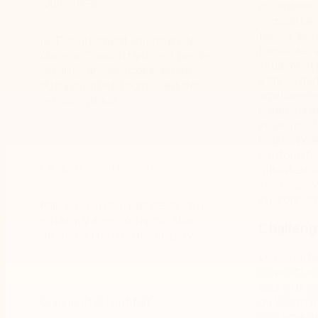
Qui sont-ils
essentielle
combattants
face à des 
Le Département américain des
travail des
Anciens Combattants est fier de
seulement p
servir les anciens combattants
a choisi d'
du pays en leur fournissant des
améliorer l
services vitaux.
normes d'ac
en œuvre, l
heures (WA
conformité 
Ce dont ils ont besoin
utilisateur 
ses employé
environnemen
Mais au sein de l’agence, le VA a
eu du mal avec son application
Challen
de suivi du temps des employés.
Le Départe
combattant
cadre de so
du VA ont b
Comment ils l'ont fait
système de 