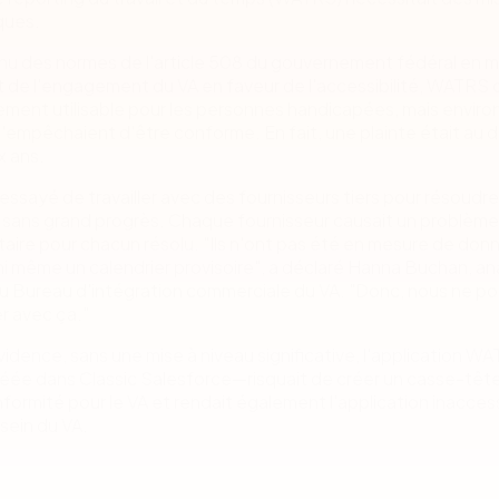
iques.
u des normes de l'article 508 du gouvernement fédéral en m
 de l'engagement du VA en faveur de l'accessibilité, WATRS 
ement utilisable pour les personnes handicapées, mais environ
'empêchaient d'être conforme. En fait, une plainte était au d
x ans.
 essayé de travailler avec des fournisseurs tiers pour résoudr
 sans grand progrès. Chaque fournisseur causait un problème
ire pour chacun résolu. "Ils n'ont pas été en mesure de donn
 ni même un calendrier provisoire", a déclaré Hanna Buchan, an
au Bureau d'intégration commerciale du VA. "Donc, nous ne p
er avec ça."
idence, sans une mise à niveau significative, l'application WA
réée dans Classic Salesforce—risquait de créer un casse-têt
ormité pour le VA et rendait également l'application inaccess
 sein du VA.