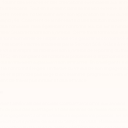
 : fournir des services et des prestations exemplaires aux anc
 américains. Tout en excellant dans sa mission externe, le VA
défis internes, notamment avec son application de suivi du t
 employés. Conscient de la nécessité d'une solution moderne
lus conviviale, mais également conforme aux lois sur le handic
utiliser Skuid refondre son système. Cette transformation visai
es fonctionnalités de l'application et à garantir sa conformité 
cessibilité strictes imposées par la Section 508. Grâce à ce
e VA a entrepris de repenser son système de reporting du trav
TRS), en corrigeant de nombreux problèmes d'ergonomie et
qui entravaient auparavant son efficacité. En privilégiant l'e
et la conformité légale, l'initiative du VA illustre son engagem
s et le principe plus large d'accessibilité, progressant vers u
t de travail plus inclusif et plus efficace.
ge
ment américain des Anciens Combattants offre aux anciens
s du pays des avantages et des services de classe mondiale.
n engagement à offrir la meilleure expérience possible, les 
esoin d'un système de suivi du temps convivial. Malheureuse
reporting du travail et du temps (WATRS) nécessitait des mi