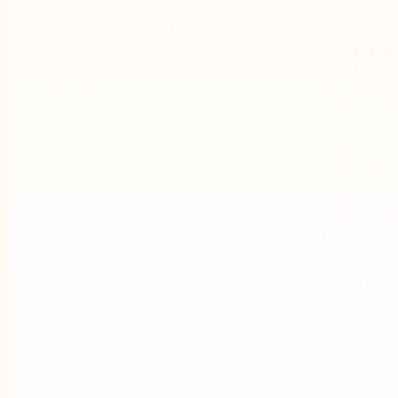
niveau crit
Avec l'aide d' Skuid, le VA a créé
une application moderne, plus
Compte ten
conviviale et conforme aux lois
handicap et
sur le handicap.
être entièr
problèmes l
depuis deu
Le VA avait
problèmes,
supplémenta
calendrier,
principale 
pas travaill
De toute év
avait été c
de non-conf
certains au
Solution