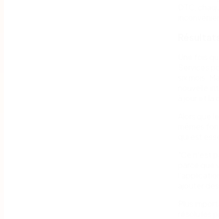
DTC, chaqu
inconvénie
Résultat
Une fois qu
Services po
six mois. M
nouvelle in
à jour et la
Alors que le
mêmes fonct
qui est esse
"Ce n'est p
parce que v
l'applicati
ajouter des 
Plus impor
résolu les 