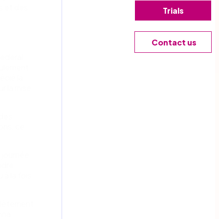
s et des
Trials
Contact us
Federal
eulement
écié la
r la mise
 des
ons, ce
a journée
ndre
 à la fois
plètement
anna