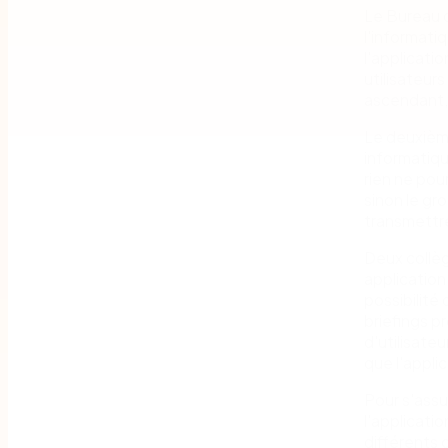
Le Bureau d
l'informatiq
l'applicati
utilisateu
ascendant, 
Le deuxième
informatiqu
rien ne pou
sinon le gr
transmettre
Deux collè
application
possibilité
briefings p
d'utilisate
que l'appli
Pour s'assu
l'applicati
différents 