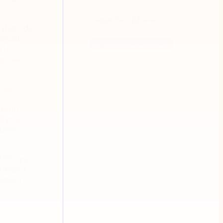
Capacités utilisées
atière de
devait
Application Development
 15
ossier
e ses
er un
alyste
ouvions
TRS, qui
e majeur
ible à