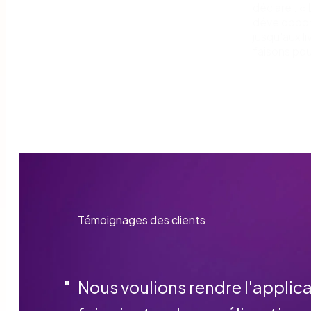
déclare : «
développon
jusqu'aux l
faisons po
Témoignages des clients
"
Nous voulions rendre l'applica