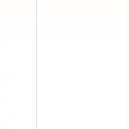
lever dans
des
dant
chniques,
apidement,
 nouvelle
nt à la
 des
imaient
olète.
fonte de
r les
 par le