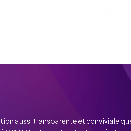
 La conformité 508 fait partie de chaque module que nous
s, et cela comprend tout, depuis les documents de formatio
ivrables de formation. Cela fait simplement partie de tout ce 
ur les anciens combattants ou nos employés.
tion aussi transparente et conviviale qu