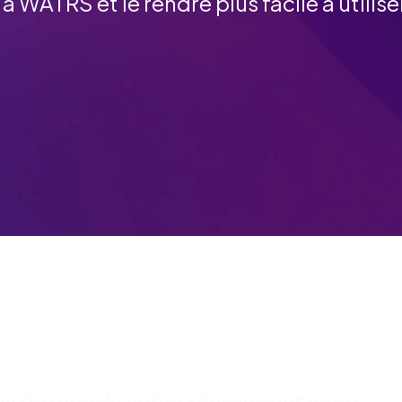
à WATRS et le rendre plus facile à utilise
s du monde entier réussissent avec