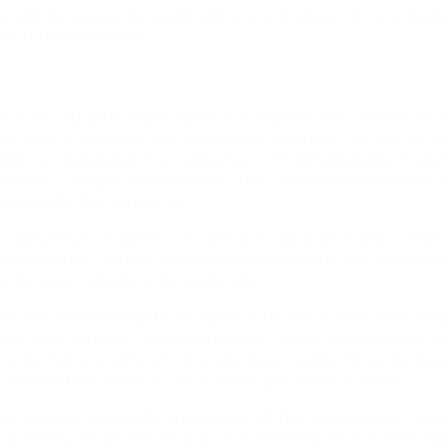
e groupe a reçu une explication personnalisée des avantage
nts du changement.
s
e le VA a adopté SkuidL'agence a collaboré avec Accenture 
ur créer et déployer une application repensée. Le tout en s
algré ce changement, les utilisateurs ont immédiatement appr
terface. L'équipe d'Hanna a reçu des commentaires positifs su
 convivialité de l'application.
s utilisateurs voulaient s’assurer que l’application disposerait
ionnalités, l’équipe a également pu apporter des améliorati
ntiel pour l’adoption de l’application.
as une chose excitante de saisir toutes vos transactions de l
ous êtes surveillé", a déclaré Hanna. « Nous voulions donc re
on aussi transparente et conviviale que possible. Nous avons pu
améliorations à WATRS et le rendre plus facile à utiliser.
tant encore, la nouvelle application WATRS a également com
problèmes persistants liés à la conformité à la section 508. H