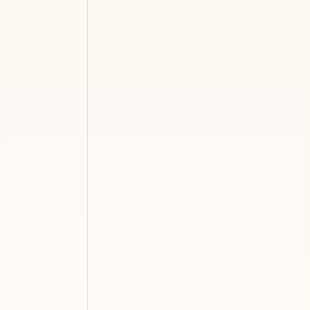
iens
 a dû faire
emps de
Entreprise
, non
ap, le VA
t à
Département américain des
aux
Anciens Combattants
tte mise
ail et des
 de
Site Web
xpérience
ent envers
n
va.gov
Pays
 Dans le
employés
États-Unis
ment, son
ses à