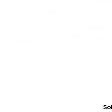
les tâches ma
lents, des exigences de conformité
croissantes, une visibilité limitée et des
outils fragmentés. Ces difficultés
absorbent les ressources et freinent la
Gagnez en cl
progression ; or, c’est précisément là
que l’orchestration peut avoir le plus
Des rapports 
grand impact.
orchestration 
budgets, les a
maîtriser les 
Sol