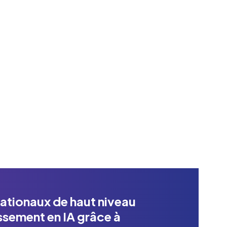
approbati
vos flux 
moment. 
mainteni
circonst
En s
ationaux de haut niveau
issement en IA grâce à