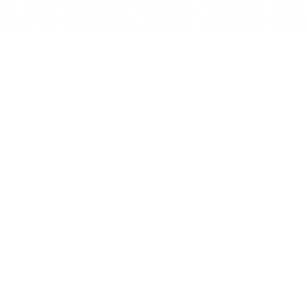
antir une performance stable malgré les changements. Bénéfic
la réactivité nécessaires pour préserver vos marges et génére
uire le risque opérationnel
éservez la performance grâce à des
ocessus cohérents et conformes.
stabilité financière repose sur des opérations
bles. Nintex combine automatisation, IA et
vernance pour permettre aux directeurs
anciers de garantir l'exactitude, la transparence
la conformité de chaque processus. Réduisez
 erreurs coûteuses, comblez les lacunes de