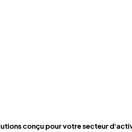
nuelles.
transparence
arté et en contrôle sur vos dépenses
S’adapter
fragmentés masquent la réalité. Une
Les fluctuat
unifiée offre une visibilité complète sur les
orchestrati
pprobations et les résultats, permettant ainsi de
de reconfigu
dépenses.
à des soluti
standardisé
utions conçu pour votre secteur d'acti