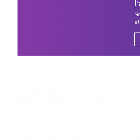
l
No
et
La différence Nintex
pour les dirigeants et les
équipes financières
Rationaliser 
Des systèmes 
Les équipes financières sont
allongent les 
confrontées à des obstacles
processus et de
récurrents : des cycles de clôture