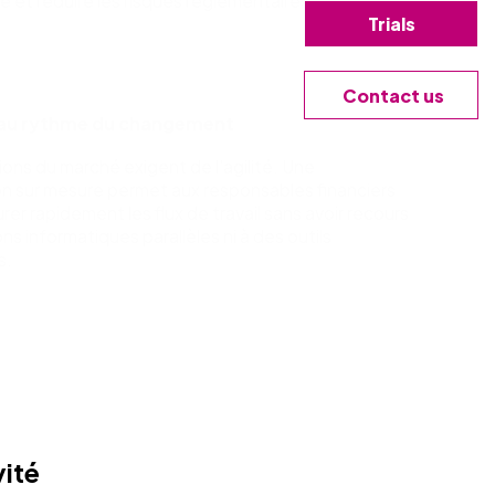
 et réduire les risques réglementaires.
Trials
Contact us
 au rythme du changement
ions du marché exigent de l'agilité. Une
on sur mesure permet aux responsables financiers
rer rapidement les flux de travail sans avoir recours
ons informatiques parallèles ni à des outils
s.
vité