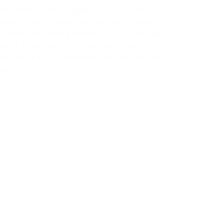
tez la mise en place rapide de vos nouveaux
sseurs, sans les allers-retours de formulaires
. Nintex vous aide à réduire vos coûts de main-
e et à simplifier les vérifications et les
bations grâce à l'intégration automatisée des
sseurs.