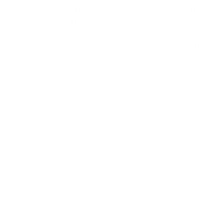
Pourquoi perdre du temps et du papier avec des
formalités administratives ? ​​Avec Nintex, vous pouve
rechercher, suivre et approuver numériquement vos
fournisseurs, du début à la fin de votre chaîne d'achat