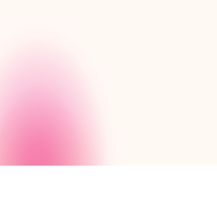
solutionsAdapté à leurs be
et prêt à l'emploi.
Lire le cas client