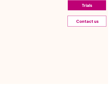
soins – aucun codage requis. C'est simple, efficace
Trials
Contact us