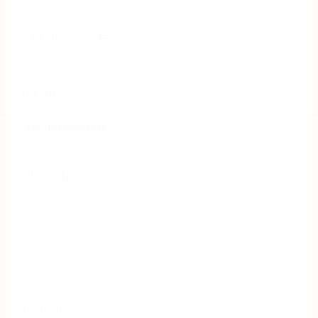
Banque Auswide
Industrie
Services bancaires
Site Web
auswidebank.com.au
Pays
Australie