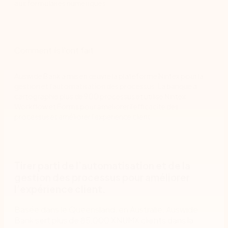
aux formulaires numériques.
Comment ils l'ont fait
Auswide Bank a mis en œuvre la plateforme Nintex pour la
gestion et l'automatisation des processus. La banque a
cartographié plus de 900 processus et utilise Nintex
Workflow et Forms pour améliorer l'efficacité des
processus et améliorer l'expérience client.
Tirer parti de l’automatisation et de la
gestion des processus pour améliorer
l’expérience client.
Basée dans le Queensland, en Australie, Auswide
Bank sert plus de 85,000 XNUMX clients dans la