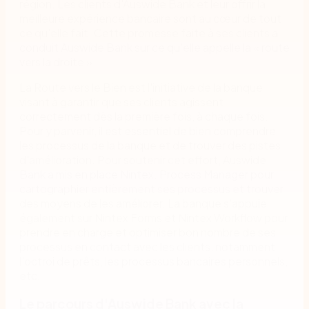
région. Les clients d'Auswide Bank et leur offrir la
meilleure expérience bancaire sont au cœur de tout
ce qu'elle fait. Cette promesse faite à ses clients a
conduit Auswide Bank sur ce qu'elle appelle la « route
vers la droite ».
La Route vers le Bien est l'initiative de la banque
visant à garantir que ses clients agissent
correctement dès la première fois, à chaque fois.
Pour y parvenir, il est essentiel de bien comprendre
les processus de la banque et de trouver des pistes
d'amélioration. Pour soutenir cet effort, Auswide
Bank a mis en place Nintex. Process Manager pour
cartographier entièrement ses processus et trouver
des moyens de les améliorer. La banque s'appuie
également sur Nintex Forms et Nintex Workflow pour
prendre en charge et optimiser bon nombre de ses
processus en contact avec les clients, notamment
l'octroi de prêts, les processus bancaires personnels,
etc.
Le parcours d'Auswide Bank avec la