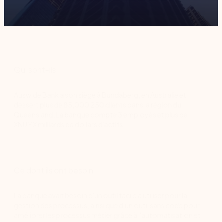
Qui sont-ils
Auswide Bank a son siège à Bundaberg, en Australie et
dessert plus de 85,000 250 clients dans la région du
Queensland. La banque compte 3 employés et plus de
XNUMX milliards de dollars d'actifs.
Ce dont ils ont besoin
La banque avait besoin d'un outil facile à utiliser pour la
gestion des processus, ainsi que d'un outil sans code pour
améliorer les processus métier grâce à l'automatisation et