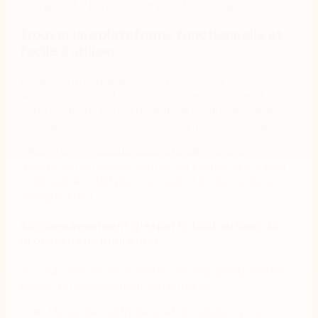
souhaitent. Nintex est simple et convivial. »
Trouver une plateforme fonctionnelle et
facile à utiliser
Finalement, l’équipe a sélectionné le Nintex
Automation Cloud, une plateforme no-code et low-
code solutions pour automatiser les flux de travail,
rationaliser les processus et optimiser les opérations.
« Après une évaluation approfondie, nous avons
décidé de rester avec Nintex car il offrait une valeur
comparable, était plus convivial et moins coûteux »,
explique Furci.
Accompagnement d'experts tout au long du
processus de migration
Au cours de l'année suivante, son équipe a posé les
bases de l'engagement de Nintex en :
Mener des entretiens et des ateliers pour