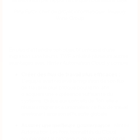
Pina Furci, chef de projet informatique, Treasury
Wine Group
En plus d'atteindre son objectif principal d'une
migration sans heurts, TWE a réalisé plusieurs autres
avantages avec Nintex Automation Cloud, y compris :
Créer des flux de travail plus efficaces :
L'équipe avait réservé la migration de son flux
de travail le plus critique pour la fin, afin
d'acquérir une expérience suffisante du
système. Grâce aux conseils de Toh, elle a
réussi à migrer et à rationaliser ce flux de travail,
améliorant ainsi son efficacité globale.
Assurer une meilleure gouvernance :
Nintex
Automation Les fonctionnalités du Cloud
soutiennent le processus de gouvernance de