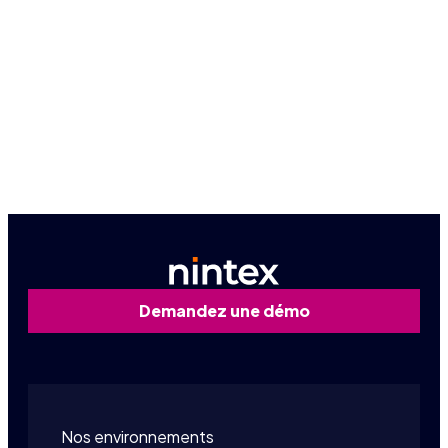
Parce que voir c'est croire, laissez-nous vous donner
un aperçu de première main de la façon dont Nintex
peut travailler pour vous.
Demandez une démo personnalisée
Demandez une démo
Nos environnements