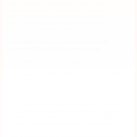
tests afin de s'assurer que le flux de travail
fonctionnait de la même manière (voire plus
efficacement) qu'auparavant. Bien que ce type de
tests prenne du temps, Nintex a contribué à
maintenir le projet sur la bonne voie.
Une migration réussie avec une plus
grande efficacité des processus
Avec l'aide de Toh, TWE a migré avec succès vers le
Nintex Automation Cloud. La nouvelle architecture
offre davantage de flexibilité et de fonctionnalités.
La plateforme Nintex offrait une rigueur et une
gouvernance légèrement supérieures à celles des
autres plateformes que nous avons évaluées. Elle
offrait également beaucoup plus de flexibilité et de
fonctionnalités, ce qui, selon nous, constituait une
amélioration par rapport à ce que nous avions déjà.