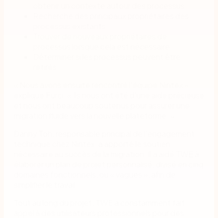
obtenir un contexte autour des processus
Recherche des principaux propriétaires des
processus existants
Trouver de nouveaux propriétaires de
processus lorsque cela est nécessaire
Déterminer si les processus peuvent être
retirés
« Nous avons ensuite rencontré l'équipe Nintex »,
explique Furci. « Ils nous ont été d'une aide précieuse
et nous ont beaucoup soutenus pour assurer une
migration fluide vers la nouvelle plateforme. »
Danny Toh, responsable principal de l'engagement
technique chez Nintex, a apporté le soutien
nécessaire au succès de la migration. Il a aidé TWE à
élaborer un plan de projet personnalisé, divisé en cinq
domaines fonctionnels, ou « vagues », afin de
simplifier le travail.
Tout au long du projet, TWE a constamment fait
appel à des utilisateurs professionnels pour des