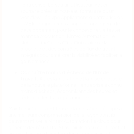
l'entreprise. Lorsqu'un utilisateur métier
souhaite créer un nouveau formulaire ou un
workflow, l'équipe Applications d'entreprise de
TWE lui donne accès à son environnement de
développement pour le concevoir et le tester
avant sa production. Nintex Automation Le
cloud permet une attribution claire de la
propriété et des contrôles de flux de travail
intégrés pour améliorer la visibilité et faciliter la
gouvernance.
Connaître moins d'échecs de flux de
travail :
Après la migration et la mise en œuvre
de la nouvelle plateforme, l’entreprise a connu
moins d’échecs, économisant des heures et
réduisant les frais opérationnels.
Maintenant qu'ils ont terminé la migration, l'équipe a
une meilleure compréhension de la façon dont ils
peuvent utiliser le Nintex Automation Le cloud pour
générer des résultats. À l'avenir, ils documenteront et
automatiseront davantage leurs processus, et