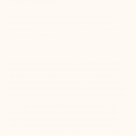
Comment ils l'ont fait
TWE a migré ses flux de travail vers le Nintex Automation
Cloud, où ils ont eu l'opportunité de rationaliser les
processus et de profiter de moins d'échecs et d'un gain de
temps Pour les employés.
Treasury Wine Estates (TWE), l'une des plus grandes
entreprises vinicoles au monde, présente dans plus
de 70 pays et comptant plus de 2,600 XNUMX
employés à gérer, a des besoins complexes et des
objectifs de croissance ambitieux. Il est donc crucial
que ses systèmes internes soient efficaces et ciblés.
Pina Furci
, chef de projet informatique chez TWE,
fait partie d'une équipe qui assure les améliorations
technologiques, la maintenance et le support de
TWE. Lorsque Microsoft Office 365 Après avoir
annoncé des dépréciations dans sa Power Platform,