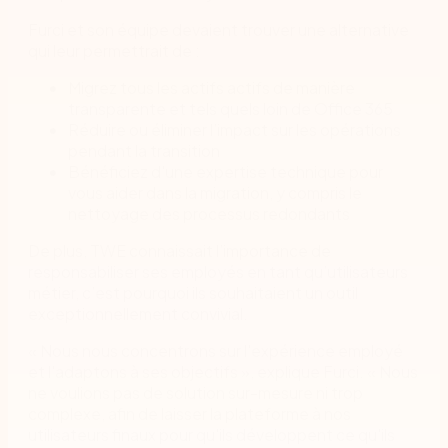
Furci et son équipe devaient trouver une alternative
qui leur permettrait de :
Migrez tous les actifs actifs de manière
transparente et tels quels loin de Office 365
Réduire ou éliminer l’impact sur les opérations
pendant la transition
Bénéficiez d'une expertise technique pour
vous aider dans la migration, y compris le
nettoyage des processus redondants
De plus, TWE connaissait l’importance de
responsabiliser ses employés en tant qu’utilisateurs
métier, c’est pourquoi ils souhaitaient un outil
exceptionnellement convivial.
« Nous nous concentrons sur l'expérience employé
et l'adaptons à ses objectifs », explique Furci. « Nous
ne voulions pas de solution sur-mesure ni trop
complexe, afin de laisser la plateforme à nos
utilisateurs finaux pour qu'ils développent ce qu'ils