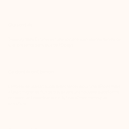
Qui sont-ils
Treasury Wine Estates est une société australienne de vins de
luxe, présente dans plus de 70 pays.
Ce dont ils ont besoin
L'entreprise utilisait auparavant Nintex pour SharePoint mais
il fallait migrer les flux de travail vers une nouvelle plateforme
en raison de l'obsolescence du SharePoint moteur de
workflow.