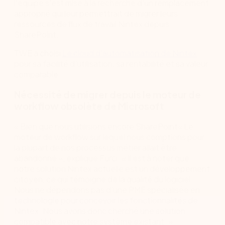
l'équipe s'est mise à la recherche d'un remplacement
approprié qui leur permettrait de migrer leurs
ressources de flux de travail Nintex depuis
SharePoint.
TWE a choisi
Le cloud d'automatisation de Nintex
pour sa facilité d’utilisation, sa rentabilité et sa valeur
comparable.
Nécessité de migrer depuis le moteur de
workflow obsolète de Microsoft
« Bien que nous utilisions encore SharePoint« Le
moteur de workflow sur lequel nous comptions pour
la plupart de nos processus métier allait être
abandonné », explique Furci. « Il est à noter que
notre solution Nintex actuelle est un développement
citoyen, ce qui témoigne de la qualité du logiciel.
Nous ne dépendons pas d'une PME spécialisée en
technologie pour concevoir les fonctionnalités de
Nintex. Nous avons donc cherché une solution
compatible avec notre système existant. »