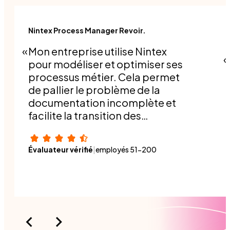
Nintex Process Manager Revoir.
Mon entreprise utilise Nintex
pour modéliser et optimiser ses
processus métier. Cela permet
de pallier le problème de la
documentation incomplète et
facilite la transition des
responsabilités lors des
changements de poste ou de
Évaluateur vérifié
|
employés 51-200
l'arrivée d'un nouveau
collaborateur.