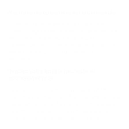
Maintenir les opérations sur la bonne voie
Confiez les tâches répétitives aux robots RPA,
comme la migration des données, le rapprochement
des comptes et la production de rapports. Ils
travaillent plus vite, ne prennent jamais de pause et
libèrent votre équipe pour des tâches plus
importantes.
Rendez votre équipe heureuse et
économisez gros
Réduisez vos coûts administratifs jusqu'à 80 %,
économisez des millions et offrez à vos employés une
pause dans les tâches fastidieuses comme la saisie
de données. Vous leur consacrerez ainsi plus de
temps pour les tâches qui comptent vraiment.