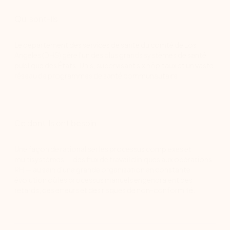
Qui sont-ils
Le département des services de santé du comté de Los
Angeles (DHS) gère l'un des plus grands systèmes de santé
publique des États-Unis, supervisant six hôpitaux et un vaste
réseau de programmes de santé communautaire.
Ce dont ils ont besoin
Une façon de rationaliser les processus complexes et
multisystèmes — des flux de travail cliniques aux opérations
RH — au sein d'une grande organisation en constante
évolution où les processus manuels engendraient des
retards, des erreurs et des risques de non-conformité.