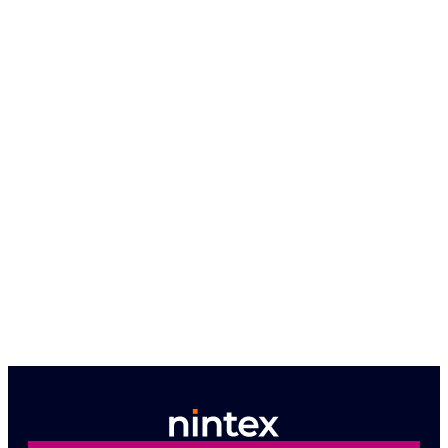
Parce que voir c'est croire, laissez-nous vous donner
un aperçu de première main de la façon dont Nintex
peut travailler pour vous.
Demandez une démo personnalisée