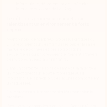
informatique, département de la sécurité
intérieure du comté de Los Angeles
Le défi : des processus manuels qui
ralentissent un environnement à forts
enjeux
Avant Nintex, de nombreux processus critiques du
DHS reposaient sur des formulaires papier, la saisie
manuelle de données et des approbations
séquentielles qui progressaient lentement à travers
de multiples niveaux administratifs.
Dans un contexte de soins de santé où la rapidité a
un impact direct sur le patient presque aussi
important que la précision, ces lacunes comportaient
un risque réel.
Deux processus illustrent particulièrement bien le
problème :
Gestion des demandes d'analyses : Dans un réseau