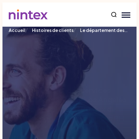
contenu
/
/
Le département des services sociaux du comté de Los Angeles automatise plus de 100 flux de travail et réduit les processus RH complexes à quelques minutes grâce à Nintex.
Accueil
Histoires de clients
Le département des services
sociaux du comté de Los Angeles
automatise plus de 100 flux de
travail et réduit les processus RH
complexes à quelques minutes
grâce à Nintex.