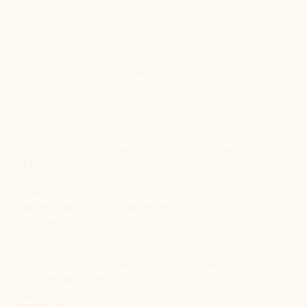
Comment ils l'ont fait
Nintex a permis au DHS de numériser et d'automatiser plus
de 100 flux de travail et 150 formulaires, remplaçant ainsi les
transferts manuels sur papier par des processus numériques
de bout en bout, encadrés, dans tous les départements.
Pour un service de santé publique de la taille de celui
du comté de Los Angeles, la complexité est
inévitable. Le Département des services de santé
(DHS) du comté gère six hôpitaux et un vaste réseau
de cliniques et de programmes de santé
communautaires, desservant l'un des comtés les plus
peuplés des États-Unis. Le personnel médical est en
constante évolution. Les différents services
fonctionnent avec des systèmes et des besoins
spécifiques. Dans ce contexte, l'exigence de
rapidité, d'exactitude et de conformité est