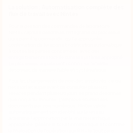
La solution : Automatisation complète des
flux de travail avec Nintex
Pour la gestion des commandes de laboratoire,
Nintex capture désormais l'intégralité du processus :
qui a passé la commande, qui l'a approuvée,
confirmation de livraison et notification automatique
à toutes les parties concernées, avec des
enregistrements stockés dans le système approprié.
Le processus, auparavant continu, se referme
désormais de manière fiable et systématique.
Pour les changements de nom des employés, ce qui
nécessitait auparavant de consulter plusieurs
services pendant plusieurs jours ne prend désormais
que cinq à dix minutes. L'employé soumet ses
documents par voie numérique, Nintex valide
automatiquement son identité sur le réseau,
achemine l'approbation par la voie hiérarchique
appropriée, génère le ticket informatique et confirme
la finalisation de l'opération aux RH – le tout sans