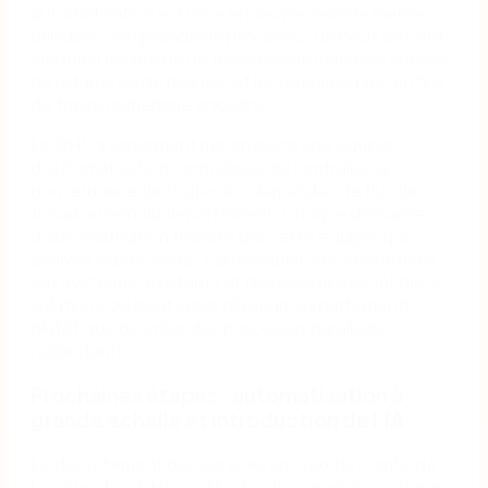
automatisation est mise en œuvre selon le même
principe : comprendre le processus de bout en bout,
identifier les points de transmission manuelle sources
de retards ou de risques, et les remplacer par un flux
de travail numérique encadré.
Le DHS a également mis en place une équipe
d'automatisation centralisée qui centralise la
gouvernance de toutes les demandes de flux de
travail au sein du département. Chaque demande
d'automatisation transite par cette équipe, qui
analyse le processus, cartographie ses connexions
aux systèmes existants et développe des solutions.
solutions qui peut servir plusieurs départements
plutôt que de créer des processus parallèles
redondants.
Prochaines étapes : automatisation à
grande échelle et introduction de l’IA
Le département des services sociaux du comté de
Los Angeles (DHS) s'attache désormais à accélérer