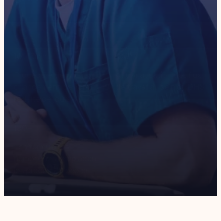
10-15
min
100
+
Procédure de
Automatisation des flux
changement de nom,
de travail au sein du DHS
réduite de jours
150
+
Les formulaires
numériques remplacent
les processus papier