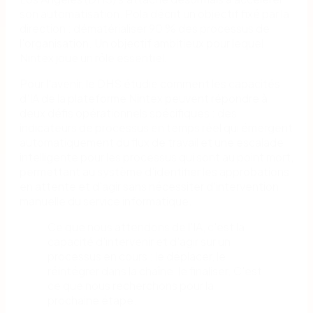
son automatisation. Pola décrit un objectif fixé par la
direction : dématérialiser 90 % des processus de
l'organisation. Un objectif ambitieux pour lequel
Nintex joue un rôle essentiel.
Pour l'avenir, le DHS étudie comment les capacités
d'IA de la plateforme Nintex peuvent répondre à
deux défis opérationnels spécifiques : des
indicateurs de processus en temps réel qui émergent
automatiquement du flux de travail et une escalade
intelligente pour les processus qui sont au point mort,
permettant au système d'identifier les approbations
en attente et d'agir sans nécessiter d'intervention
manuelle du service informatique.
Ce que nous attendons de l'IA, c'est la
capacité d'intervenir et d'agir sur un
processus en cours : le déplacer, le
réintégrer dans la chaîne, le finaliser. C'est
ce que nous recherchons pour la
prochaine étape.