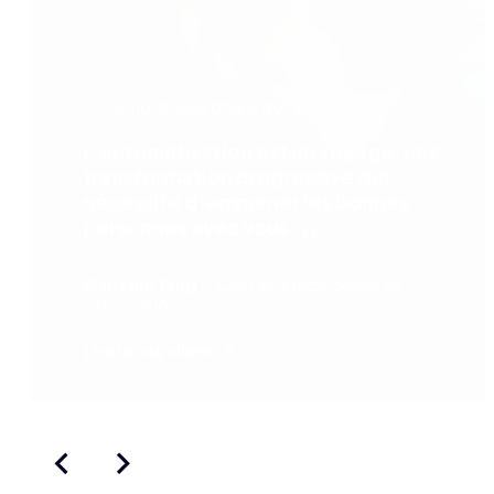
Le témoignage phare de notre client
L’automatisation est un voyage, une
transformation progressive qui
nécessite d’emmener les bonnes
personnes avec vous.
Wai-Lum Tang
Chef de la technologie de
l'information
Lire le cas client