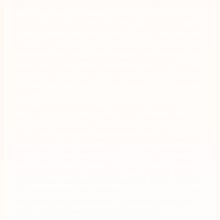
de six hôpitaux, les médecins prescrivent des
analyses, puis s'absentent parfois. Sans système
structuré de suivi des demandes (qui a prescrit quoi,
qui les a approuvées et si elles ont été réalisées), les
demandes peuvent rester dans un état ambigu, sans
responsable clairement identifié ni notification
automatique de la disponibilité des résultats, ce qui
entraîne des interruptions dans la prise en charge des
patients.
Changements de nom des employés : Ce qui
semblait être une simple demande administrative
s’est avéré, en réalité, un véritable parcours du
combattant : un formulaire papier, la saisie manuelle
de données, des approbations successives auprès
de plusieurs administrateurs, un ticket informatique
et une confirmation auprès des RH. Chaque étape
représentait un risque de retard ou d’erreur – et pour
les changements de nom légaux, où l’exactitude des
documents est primordiale, ces erreurs avaient de
réelles conséquences pour les employés.