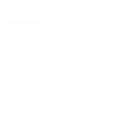
Industrie
Service public
Santé
Site Web
dhs.lacounty.gov
Pays
États-Unis
Capacités utilisées