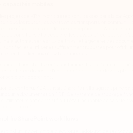
x capacités mobiles
des projets de KBA Incorporated sont classés dans la catégor
», tels que les routes, les ponts et les transports en commun. L
e est de résoudre les conflits de conception, de s'adapter aux
 de conditions et d'accélérer les travaux effectués par d'a
 mal à automatiser les flux de travail et à générer des docum
i sont faciles à utiliser et suffisamment robustes pour offrir u
 et en tout lieu aux utilisateurs mobiles.
sonnel et nos clients sont constamment sur le terrain. Il était
essentiel de disposer d'un support pour le mobile », explique
ponsable des opérations.
tion du contenu, KBA utilisait SharePoint Il s'agissait princip
eur pour la documentation PDF. Ce système de stockage fonc
es utilisateurs ont constaté qu'il était incapable de saisir le ni
s pour le projet.
implifie SharePoint workflows
esoin d'un moyen simple d'accroître l'adoption de ses produit