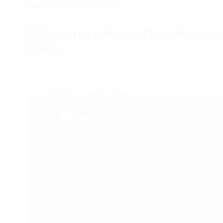
Plus d'histoires de clients
Découvrez comment les entreprise
Nintex
Découvrez davantage d’entreprises et d’organisations
et optimiser leurs activités.