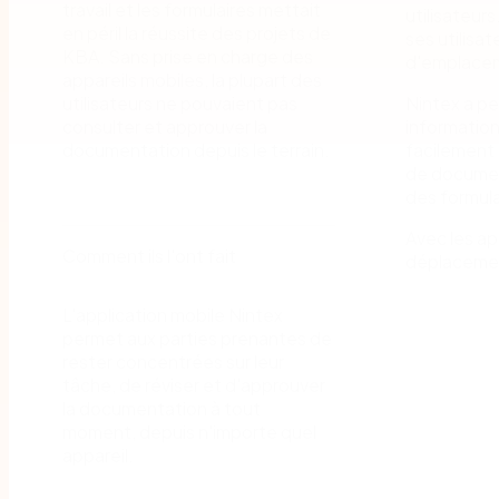
travail et les formulaires mettait
utilisateurs
en péril la réussite des projets de
ses utilisa
KBA. Sans prise en charge des
d'emplace
appareils mobiles, la plupart des
Nintex a pe
utilisateurs ne pouvaient pas
informatio
consulter et approuver la
facilement 
documentation depuis le terrain.
de documen
des formula
Avec les a
Comment ils l'ont fait
déplacemen
L'application mobile Nintex
permet aux parties prenantes de
rester concentrées sur leur
tâche, de réviser et d'approuver
la documentation à tout
moment, depuis n'importe quel
appareil.