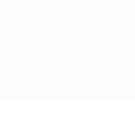
 entendu parler auparavant nous contactent main
la en place ? » Ce bouche-à-oreille se produit l
ion, notamment avec Nintex, qui est facile à pren