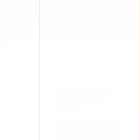
rmettre à
kbacm.com
reils et
nt les
mais être
Pays
dynamique
ilement
États-Unis
Capacités utilisées
Génération de documents
Formulaires et mobile
Workflow
Télécharger le
PDF