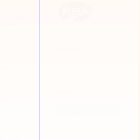
ie « génie
e rôle de
utres.
ents.
Entreprise
n accès à
KBA, Inc.
 donc
 Misty
Industrie
alement
tionnait
veau de
Secteur Industriel &
Fabrication
Site Web
s par les