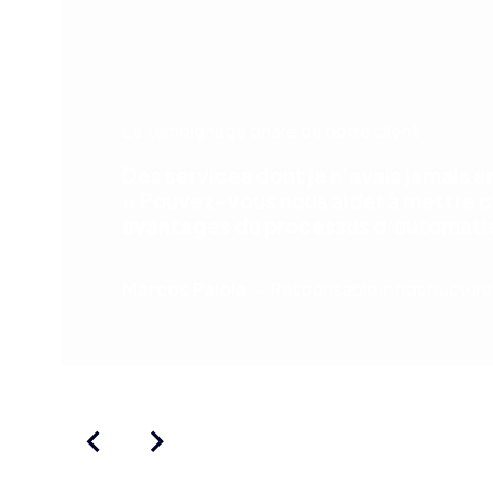
Le témoignage phare de notre client
Des services dont je n'avais jamais
« Pouvez-vous nous aider à mettre ce
avantages du processus d'automatisat
Marcos Paiola
Responsable infrastructure