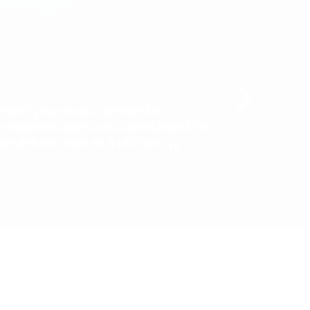
tenant pour nous demander :
orsque les services constatent les
dre en main et à utiliser.