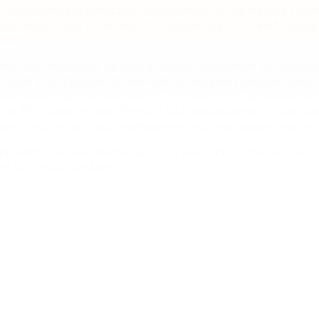
. SharePoint infrastructure, améliorer les flux de travail et pe
teurs mobiles d'accéder aux informations sur une variété d'appa
ments.
rmis aux utilisateurs de KBA d'obtenir rapidement et facileme
ns dont ils ont besoin. SharePointLes données peuvent désor
réutilisées dans l'ensemble du système grâce à la création 
ts PDF. Avec Modern Forms, KBA peut également créer fac
ires fonctionnant automatiquement sur tout appareil mobile.
pplications mobiles Nintex, accéder aux bonnes données en
t est un jeu d'enfant.