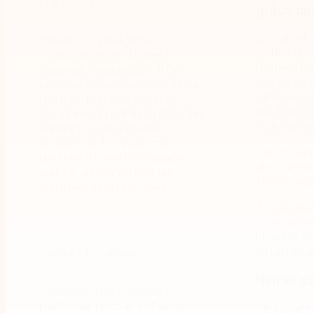
Qui sont-ils
grâce au
La plupart 
Fondée en 1994, KBA,
civil lourd 
Incorporated est basée à
l'entrepris
Bellevue, Washington. KBA
changements
propose un service complet de
KBA a eu du
gestion de la construction,
solutions qu
comprenant l'administration des
tout moment
contrats, la gestion des
changements, l'inspection, la
« Notre per
documentation, l'assurance
absolument 
qualité, la planification, les
Fisher, res
contrôles et le reporting.
Pour la ges
d'un class
bien, mais l
détail requi
Ce dont ils ont besoin
Nintex s
L'absence d'une solution
performante pour les flux de
KBA avait b