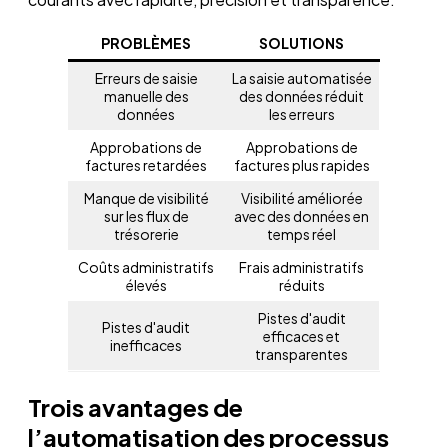
PROBLÈMES
SOLUTIONS
Erreurs de saisie
La saisie automatisée
manuelle des
des données réduit
données
les erreurs
Approbations de
Approbations de
factures retardées
factures plus rapides
Manque de visibilité
Visibilité améliorée
sur les flux de
avec des données en
trésorerie
temps réel
Coûts administratifs
Frais administratifs
élevés
réduits
Pistes d'audit
Pistes d'audit
efficaces et
inefficaces
transparentes
Trois avantages de
l’automatisation des processus