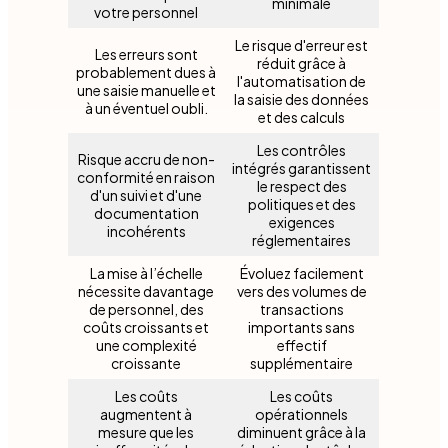
minimale
votre personnel
Le risque d'erreur est
Les erreurs sont
réduit grâce à
probablement dues à
l'automatisation de
une saisie manuelle et
la saisie des données
à un éventuel oubli.
et des calculs
Les contrôles
Risque accru de non-
intégrés garantissent
conformité en raison
le respect des
d'un suivi et d'une
politiques et des
documentation
exigences
incohérents
réglementaires
La mise à l’échelle
Évoluez facilement
nécessite davantage
vers des volumes de
de personnel, des
transactions
coûts croissants et
importants sans
une complexité
effectif
croissante
supplémentaire
Les coûts
Les coûts
augmentent à
opérationnels
mesure que les
diminuent grâce à la