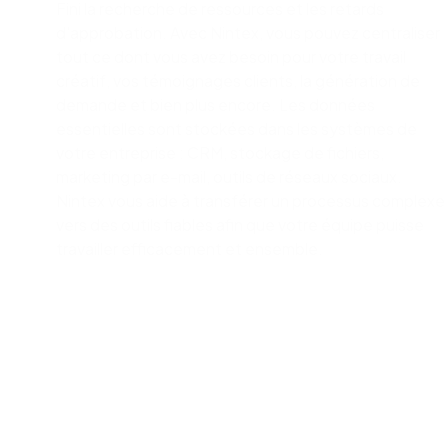
Fini la recherche de ressources et les retards
d'approbation. Avec Nintex, vous pouvez centraliser
tout ce dont vous avez besoin pour votre travail
créatif, vos témoignages clients, la génération de
demande et bien plus encore. Les données
essentielles sont stockées dans les systèmes de
votre entreprise : CRM, stockage de fichiers,
marketing par e-mail, outils de réseaux sociaux.
Nintex vous aide à transférer un processus complexe
vers des outils fiables afin que votre équipe puisse
travailler efficacement et ensemble.