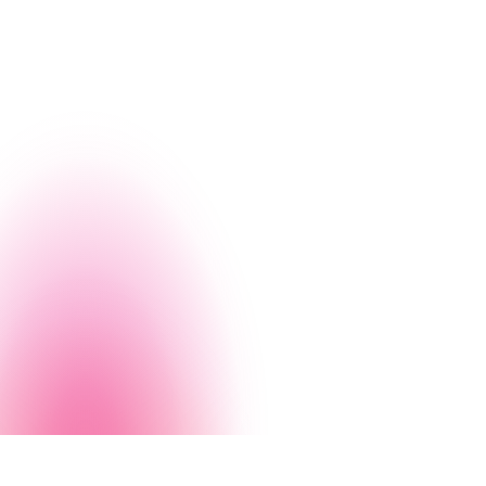
d'automatisation. Lorsque
votre équipe a besoin d'o
garantir la qualité et la c
ressources.
En savoir plus