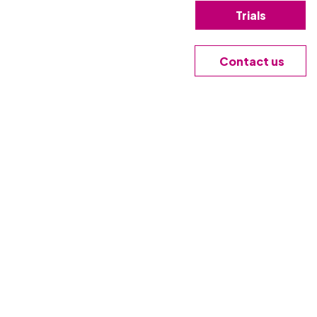
 vos partenaires font confiance à votre marque,
Trials
utils de libre-service et d'accompagnement pour
ohérence, tout en assurant une distribution rapide des
Contact us