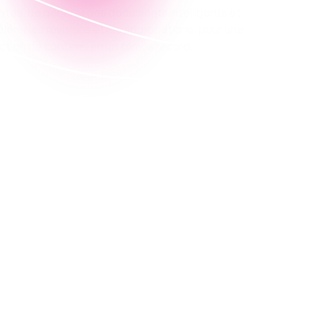
ntes, de générer des documents intelligents et
lérer les révisions et les approbations, pour une
ction de contenu en un temps record.