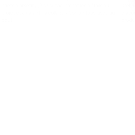
briefs marketing, à saisir facilement les détails du
prena
projet et à garantir la collaboration de tous jusqu'au
d'accé
bout.
produ