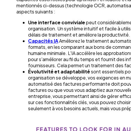
mentionnés ci-dessus (technologie OCR, automatisati
aspects suivants :
Une interface conviviale
peut considérablemen
organisation. Un système intuitif et facile à uti
délais de traitement et améliore la productivité.
Capacités IA
Améliorez le traitement automati
formats, en les comparant aux bons de commande
humaine minimale. L'IA accélère les approbations
pour s'améliorer au fil du temps et fournit des i
fournisseurs. Cela permet un traitement des factu
Évolutivité et adaptabilité
sont essentiels po
organisation se développe, vos exigences en ma
automatisé des factures performante doit pouv
factures ou que vous vous adaptiez aux nouvelle
entreprise, vous permettant ainsi de gérer eff
sur ces fonctionnalités clés, vous pouvez chois
seulement à vos besoins actuels, mais vous pré