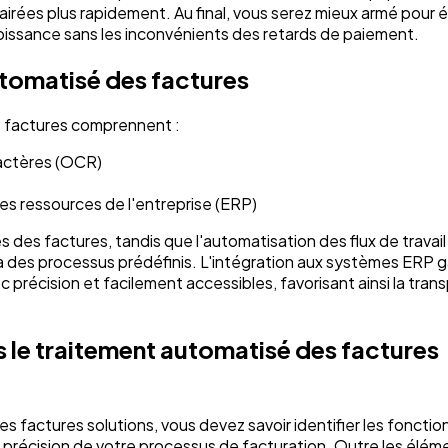
irées plus rapidement. Au final, vous serez mieux armé pour év
croissance sans les inconvénients des retards de paiement.
tomatisé des factures
s factures comprennent :
actères (OCR)
des ressources de l'entreprise (ERP)
 des factures, tandis que l'automatisation des flux de travail 
à des processus prédéfinis. L'intégration aux systèmes ERP g
précision et facilement accessibles, favorisant ainsi la tran
s le traitement automatisé des factures
factures solutions, vous devez savoir identifier les fonction
la précision de votre processus de facturation. Outre les élém