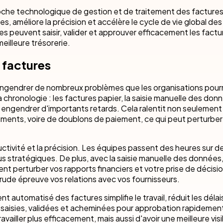
oche technologique de gestion et de traitement des facture
 améliore la précision et accélère le cycle de vie global des
es peuvent saisir, valider et approuver efficacement les factu
eilleure trésorerie.
 factures
engendrer de nombreux problèmes que les organisations pourr
 chronologie : les factures papier, la saisie manuelle des donn
engendrer d'importants retards. Cela ralentit non seulement
ents, voire de doublons de paiement, ce qui peut perturber
tivité et la précision. Les équipes passent des heures sur d
us stratégiques. De plus, avec la saisie manuelle des données, 
nt perturber vos rapports financiers et votre prise de décisio
rude épreuve vos relations avec vos fournisseurs.
t automatisé des factures simplifie le travail, réduit les délai
nt saisies, validées et acheminées pour approbation rapidemen
ailler plus efficacement, mais aussi d'avoir une meilleure visib