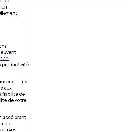
coûts,
 non
nellement
ions
 peuvent
t se
la productivité
e manuelle des
ce aux
fiabilité de
lité de votre
En accélérant
r une
ra à vos