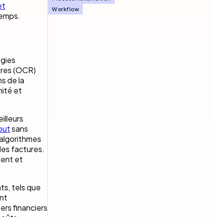
et
Workflow
temps.
ogies
ères (OCR)
s de la
mité et
illeurs
out
sans
 algorithmes
des factures.
ment et
ts, tels que
nt
rs financiers