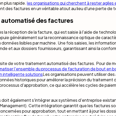
on plus rapide.
les organisations qui cherchent à rester agiles 
ent des factures en un véritable atout au lieu d'une perte de 
 automatisé des factures
 réception de la facture, qui est saisie à l'aide de technol
puie généralement sur la reconnaissance optique de caract
onnées lisibles par machine. Une fois saisies, les information
e et aux dossiers fournisseurs, garantissant ainsi la confor
ussite de votre traitement automatisé des factures. Pour de me
atiser l'ensemble du processus de facturation de bout en b
 intelligente solutions
Les organisations peuvent utiliser des
onnées historiques pour améliorer la précision du traitement 
e processus d'approbation, ce qui accélère les cycles de paie
 doit également s'intégrer aux systèmes d'entreprise existan
Management). Cette intégration garantit que les factures so
ncernées pour approbation, tout en mettant à jour les dossie