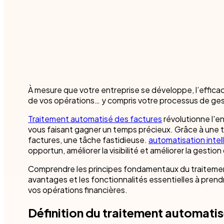
Robotic Pro
Personne n'aime
Finalisez les contrats plus facilement, concluez des
Découvrez com
proposons des m
transactions plus rapidement et libérez du temps
les données et 
l'emploi.
pour d'autres affaires.
fonction des b
En savoir p
Conformité du client
Service publ
Blog Nintex
Commencez avec nos modèles
Les contrôles KYC sont importants pour éviter les
Services fi
associations risquées et les amendes potentielles.
Santé
Tous les cas d'utilisation
Obtenez une visite guidée
Commencez avec nos m
À mesure que votre entreprise se développe, l’efficac
Secteur Indu
de vos opérations… y compris votre processus de ges
Traitement automatisé des factures
révolutionne l'e
Toutes les 
vous faisant gagner un temps précieux. Grâce à une te
factures, une tâche fastidieuse.
automatisation intel
opportun, améliorer la visibilité et améliorer la gestion
Comprendre les principes fondamentaux du traitemen
Commencez avec nos modèles
Obtenez une visite
avantages et les fonctionnalités essentielles à prend
vos opérations financières.
Définition du traitement automatis