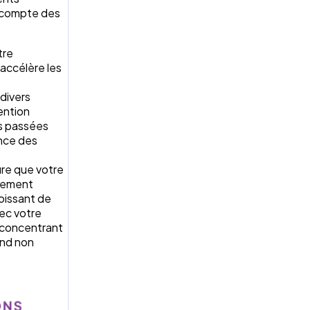
z compte des
tre
 accélère les
divers
ention
ns passées
ance des
ure que votre
itement
oissant de
vec votre
 concentrant
ond non