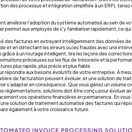
on des processus et intégration simplifiée à un ERP), tene
t améliorer l'adoption du système automatisé au sein de vo
liser permet aux employés de s'y familiariser rapidement, ce qui
sé des factures en extrayant intelligemment des données de 
 et en détectant les erreurs ou les fraudes avec une interv
 grâce à un routage intelligent, tire les leçons des correctio
nformations précieuses sur les flux de trésorerie et la perform
res plus rapide, plus précis et plus fiable.
ur répondre aux besoins évolutifs de votre entreprise. À mes
tière de facturation peuvent évoluer, et une solution de tra
oir s'adapter en conséquence. Que vous gériez un volume cr
s réglementations, solutions doit être conçu pour évoluer a
icacement vos opérations financières en permanence. En vous
ir une solution de traitement automatisé des factures qui rép
pare également à votre croissance future.