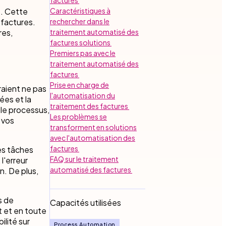
s. Cette
Caractéristiques à
 factures.
rechercher dans le
res,
traitement automatisé des
factures solutions
Premiers pas avec le
traitement automatisé des
factures
Prise en charge de
aient ne pas
l'automatisation du
ées et la
traitement des factures
 le processus,
Les problèmes se
 vos
transforment en solutions
avec l'automatisation des
factures
es tâches
FAQ sur le traitement
l'erreur
automatisé des factures
n. De plus,
s de
Capacités utilisées
t et en toute
ilité sur
Process Automation