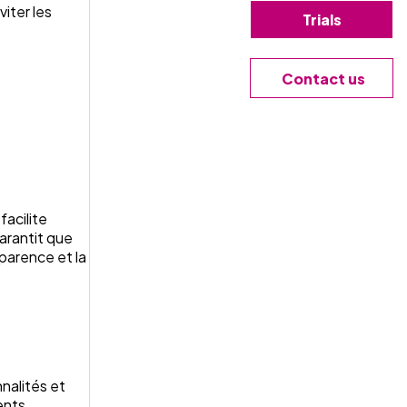
iter les
Trials
Contact us
facilite
arantit que
sparence et la
nalités et
ents