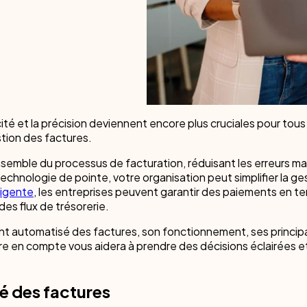
cess Automation
 partir de zéro. C'est pourquoi nous
ment Nintex connecte les systèmes,
Nintex peut vous aider à éliminer la pape
odèles prêts à l'emploi, prêts à
les équipes pour accélérer le travail en
rationaliser le travail dans toutes vos éq
esoins uniques de votre secteur.
vos services.
lus
ic
Ressources humaines
nanciers/Banque
Finance
Informatique
odèles
Plateforme Nintex : quoi de neuf ?
ité et la précision deviennent encore plus cruciales pour tous
striel & Fabrication
Opérations de vente/revenus
tion des factures.
nsemble du processus de facturation, réduisant les erreurs ma
solutions industrielles
Tout département solutions
chnologie de pointe, votre organisation peut simplifier la ge
ligente
, les entreprises peuvent garantir des paiements en t
 des flux de trésorerie.
t automatisé des factures, son fonctionnement, ses princip
 guidée de nos produits
re en compte vous aidera à prendre des décisions éclairées et
é des factures