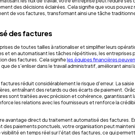
atisant les flux de travail, votre entreprise peut réduire ses 
pidement des décisions éclairées. Cela signifie que vous pouvez
ment de vos factures, transformant ainsi une tâche tradition
sé des factures
ses de toutes tailles à rationaliser et simplifier leurs opérat
ées et en automatisant les tâches répétitives, les entreprises
ion des factures. Cela signifie
les équipes financières peuven
que de s'enliser dans le travail administratif, améliorant ainsi 
factures réduit considérablement le risque d'erreur. La saisi
ères, entraînant des retards ou des écarts de paiement. Grâ
res sont traitées avec précision et cohérence, garantissant la 
force les relations avec les fournisseurs et renforce la crédibi
autre avantage direct du traitement automatisé des factures. 
nt des paiements ponctuels, votre organisation peut mainteni
visibilité en temps réel sur l'état des factures, ce qui permett