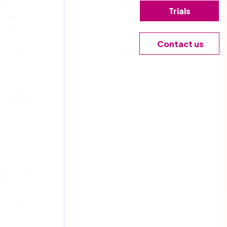
hez
Trials
on des
s grâce
eux
Contact us
n risque.
ule
ques à
nt, une
es managers
ICA est
 davantage
 De ce
s pour
ion des