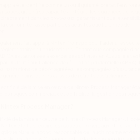
app a été identifié comme un outil qui améliorerait l'enviro
 risques, grâce à sa capacité à intégrer les exigences de risq
directement dans les processus, garantissant que la sensibili
à la conformité fasse partie des activités quotidiennes de
on.
galement fait appel à Nintex Promapp pour l'aider à respecte
 réglementaires et prudentielles. En tant que compagnie d'a
'ADICA est autorisée à exercer ses activités en Australie et es
par l'Autorité australienne de régulation prudentielle (APRA).
es institutions de dépôt agréées, les compagnies d'assurance
 générale ainsi que les caisses de retraite australiennes.
jectif clé de la mise en œuvre de Nintex Process Manager éta
e les risques commerciaux et de faciliter la gestion des risque
 Nintex Process Manager?
if clé de la mise en œuvre de Nintex Process Manager « L'obje
 Nintex était de réduire les risques commerciaux et de faciliter
explique Narelle Iacono, responsable de l'audit interne et des 
 « Nintex Process Manager capture la description du risque, 