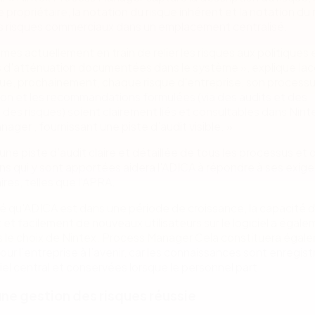
le propriétaire, la notation du risque inhérent et la notation du
es risques commerciaux dans un emplacement centralisé.
es actuellement en train de relier les risques aux politiques 
d'atténuation documentées dans le système », explique Iaco
ue, prochainement, chaque risque d'entreprise, son process
on et les recommandations formulées (via des audits et des
 des risques) soient clairement liés et consultables dans Nint
ager , fournissant une piste d’audit visible. »
une piste d'audit claire et détaillée de tous les processus et 
ns qui y sont apportées aidera l'ADICA à répondre à ses exig
res, telles que l'APRA.
 qu'ADICA est dans une période de croissance, la capacité 
et facilement de nouveaux utilisateurs sur le logiciel a égale
s le choix de Nintex. Process Manager Cela constituera égal
ur l’entreprise à l’avenir, car les connaissances sont enregis
iel central et conservées lorsque le personnel part.
une gestion des risques réussie