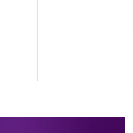
ire
 des
ntex
ans un
ioration
ui doit