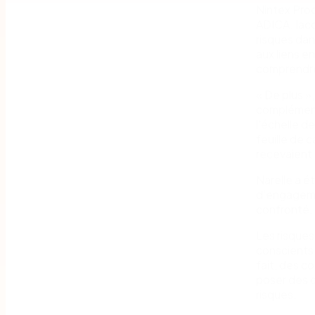
Nintex Pro
ADICA. Iaco
risques dan
aux liens e
comprendre 
« De plus »
complément
l'échelle d
feuille de 
recevaient 
Narelle a é
d’engageme
confronté.
Les risques
conscients 
fait, des c
poser des 
risques.