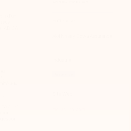
oin d'un
Entreprise
essus
es. ADICA
Aioi Nissay Dowa Assurance
Industrie
hez
Assurance
s,
rmité aux
Site Web
es.
ocale, les
ms-ad-hd.com
ation.
 gestion