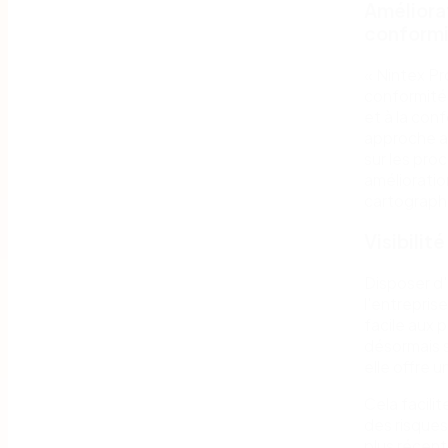
Améliora
conform
« Nintex Pr
conformité 
et à la con
approche a
sur les proc
amélioratio
cartographi
Visibilit
Disposer d'
l'entrepris
facile aux
désormais s
elle offre u
Cela facili
des risques
plus récent