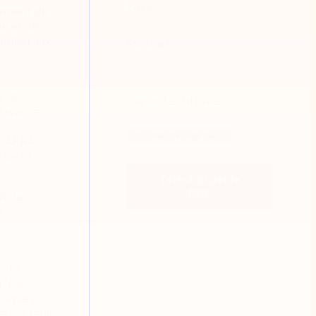
Pays
nnement de
ue et de
sation aux
Australie
r ses
Capacités utilisées
ssurance
t
Process Management
 L'APRA
 vie et
Télécharger le
PDF
it de
s.
ctif
 leur
risques
le secteur