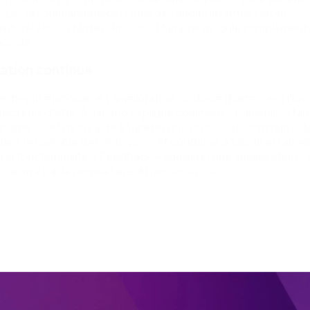
. Les recommandations issues des audits internes seront
nt gérées via Nintex. Process Manager module complémenta
ion de .
ration continue
entreprise japonaise, l'amélioration continue (Kaizen) est l'un
irecteurs d'ADICA. Iacono explique comment y parvenir : « Ni
ager « Cela nous aide à faciliter un « processus commun » d
dans l'ensemble de l'entreprise et contribue à favoriser l'amél
a la fonctionnalité « Feedback – Suggérer une amélioration » q
n œuvre par le propriétaire du processus. »