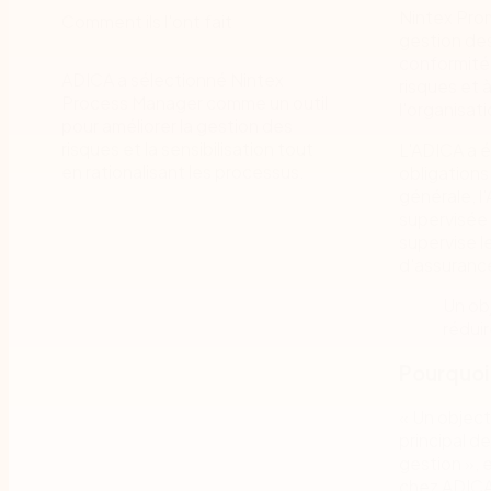
Nintex Prom
Comment ils l'ont fait
gestion des
conformité 
ADICA a sélectionné Nintex
risques et 
Process Manager comme un outil
l'organisati
pour améliorer la gestion des
risques et la sensibilisation tout
L'ADICA a é
en rationalisant les processus.
obligations
générale, l
supervisée 
supervise l
d'assurance
Un ob
réduir
Pourquoi
« Un object
principal de
gestion », 
chez ADICA.