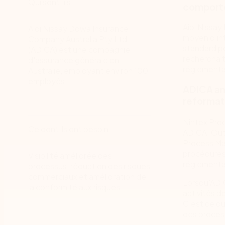
Qui sont-ils
comporte
Aioi Nissay
Aioi Nissay Dowa Insurance
moyen d'int
Company Australia Pty Ltd
standard po
(ADICA) est une compagnie
recherchait
d'assurance générale en
réglementai
Australie, employant environ 100
employés.
ADICA am
reformat
Nintex Proc
Ce dont ils ont besoin
ADICA. Outr
Process Man
procédures.
Visibilité améliorée des
réglementai
processus, réduction des risques
commerciaux et amélioration de
Lorsqu'ADIC
la conformité aux risques.
activités d
C'est ce qu
des proces