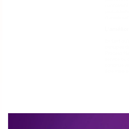
conformité
probableme
d'améliorat
L'amélio
En tant qu'
principes d
Process Man
service ou 
continue vi
être mise e