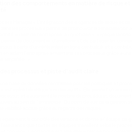
tion des comportements en matière de risque et
ité
ocess Manager « L'intégration des exigences de risque et de
dans les processus a permis de promouvoir la sensibilisation 
formité au sein de l'entreprise, au quotidien », explique Iacono
 permis de documenter, d'améliorer et de partager les conna
essus à partir d'un référentiel en ligne centralisé, et a contribu
n en aidant l'entreprise à maintenir ses processus grâce à une
e simplifiée. »
é des processus et piste d'audit claire
une base de données centralisée pour les politiques et proc
e s'est avéré bénéfique lors des audits. Elle permet un accès r
 processus et a augmenté le nombre de procédures documen
uivies au sein de l'entreprise. Du point de vue de la gestion d
ne visibilité accrue grâce au registre des risques.
te également le contrôle des versions et donne à l'équipe de 
 l'assurance que toutes les équipes travaillent selon le proces
 et convenu. L'entreprise est ainsi mieux placée pour garantir