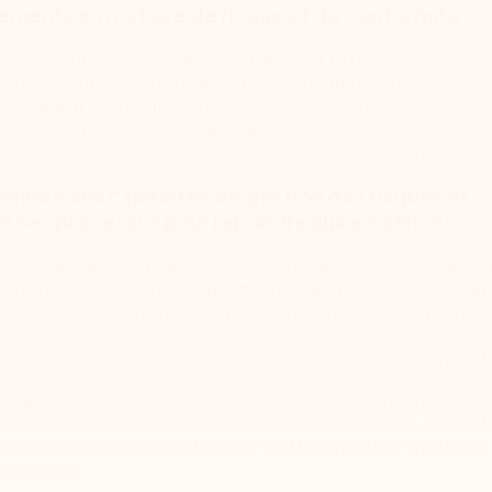
ments en matière de risque et de conformité
 Dowa Insurance Company Australia Pty Ltd (ADICA) avait bes
égrer les facteurs de risque et de conformité dans ses proc
ur garantir que les meilleures pratiques soient toujours suivi
 également un logiciel qui aiderait à répondre aux exigences
res et simplifierait la formation des nouveaux utilisateurs.
éliore ses capacités de gestion des risques et
e ses processus pour répondre aux exigences
ess Manager a instauré une culture de gestion des risques c
e l'automatisation et la simplification des processus existant
ager Il a permis d'intégrer la gestion des risques et la confo
 Il aide également l'ADICA à respecter diverses obligations
res, en les reliant aux tâches opérationnelles correspondant
A a démarré ses activités de souscription en tant que filiale l
e la succursale existante ont été réduites et placées en liquid
i a motivé la décision d'ADICA de mettre en œuvre un outil de
sus métier.