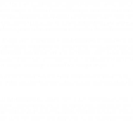
cess Manager a soutenu une culture de gestion des risques c
no explique : « Nintex Process Manager sensibilise à la gesti
s toute l'entreprise et améliore la transparence des contrôle
ntre risques et processus. Chaque collaborateur peut ainsi mi
les exigences d'un processus en fonction de son lien avec u
, dit-elle, « nos managers peuvent désormais accéder au mod
aire Risques, qui permet une meilleure connaissance des ris
e l'entreprise et de leurs impacts potentiels, alors qu'auparava
calcul centrale était gérée par le service des risques et que l
des copies pour leur secteur d'activité spécifique. »
té impressionné par le niveau plus élevé de sensibilisation et
nt du personnel face aux risques commerciaux auxquels AD
 étant désormais liés aux processus, les collaborateurs sont
des risques potentiels associés aux processus qu'ils suivent.
ollaborateurs de tous niveaux contactent le service des risque
questions et formuler des suggestions concernant l'atténuat