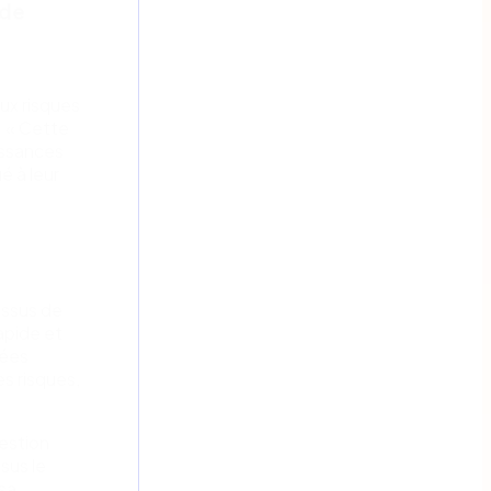
 de
aux risques
. « Cette
issances
é à leur
essus de
apide et
tées
es risques,
gestion
sus le
 sa