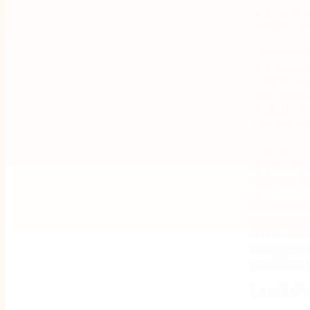
d'activité, 
résiduel d
« Nous somm
procédures 
est prévu q
d'atténuati
évaluations
Process Man
Disposer d'
modificatio
réglementai
Étant donné
rapidement 
un rôle dan
avantage po
un référent
La clé d'